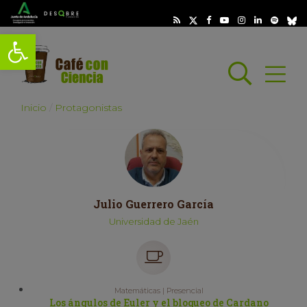
Abrir barra de herramientas
Busc
Abrir
scar
Inicio
Protagonistas
Julio Guerrero García
Universidad de Jaén
Matemáticas | Presencial
Los ángulos de Euler y el bloqueo de Cardano