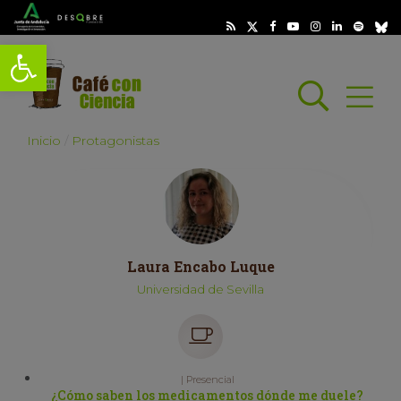
Abrir barra de herramientas
Busc
Abrir
scar
Inicio
Protagonistas
Laura Encabo Luque
Universidad de Sevilla
| Presencial
¿Cómo saben los medicamentos dónde me duele?