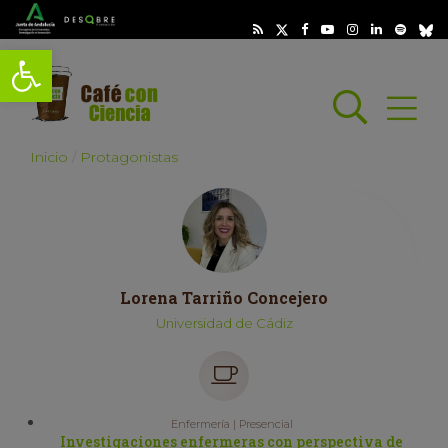
Abrir barra de herramientas
Busc
Abrir
scar
Inicio
Protagonistas
Lorena Tarriño Concejero
Universidad de Cádiz
Enfermería | Presencial
Investigaciones enfermeras con perspectiva de