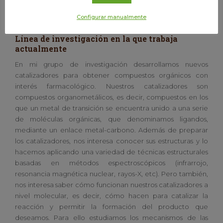
Departamento de Química Inorgánica (Facultad de
Configurar manualmente
Química)
Línea de investigación en la que trabaja
actualmente
En mi grupo de investigación desarrollamos nuevos
catalizadores para obtener compuestos orgánicos con
interés farmacológico. Nuestros catalizadores son
compuestos organometálicos, es decir, compuestos en los
que un metal de transición se encuentra unido a una serie
de moléculas orgánicas, que denominamos ligandos,
mediante un enlace metal-carbono. Además de preparar
los catalizadores, nos interesa conocer sus estructuras y lo
hacemos aplicando una variedad de técnicas estructurales
basadas en métodos espectroscópicos (infrarrojo,
resonancia magnética nuclear, rayos-X, etc). Pero también,
nos interesa saber cómo funcionan nuestros catalizadores a
nivel molecular, es decir, cómo hacen para catalizar la
reacción y permitir la formación del producto que
deseamos. Para ello estudiamos los mecanismos de las