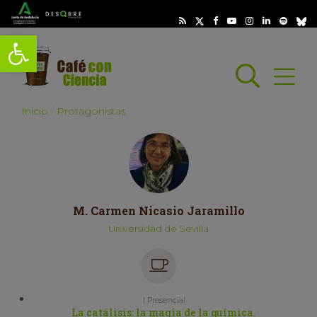
Abrir barra de herramientas
Busc
Abrir
scar
Inicio
Protagonistas
M. Carmen Nicasio Jaramillo
Universidad de Sevilla
| Presencial
La catálisis: la magia de la química.