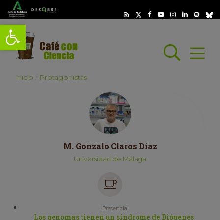
Abrir barra de herramientas
Busc
Abrir
scar
Inicio
Protagonistas
M. Gonzalo Claros Díaz
Universidad de Málaga
| Presencial
Los genomas tienen un síndrome de Diógenes