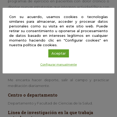
programas de ejercicio en pacientes con dolor crónico o
diseñar nuevas estrategias que integren actividad física con
regulación emocional.
Con su acuerdo, usamos cookies o tecnologías
similares para almacenar, acceder y procesar datos
Por la tarde, suelo reunirme con mi equipo de investigación
personales como su visita en este sitio web. Puede
para coordinar proyectos y compartir avances. También
retirar su consentimiento u oponerse al procesamiento
participo en actividades de divulgación y en la preparación
de datos basado en intereses legítimos en cualquier
de materiales didácticos que acerquen la fisioterapia y los
momento haciendo clic en "Configurar cookies" en
nuestra política de cookies.
hábitos saludables a la sociedad. Aunque es un ritmo
intenso, me motiva ver cómo la investigación y la docencia
Aceptar
se complementan para mejorar la calidad de vida de las
personas.
Configurar manualmente
Aficiones
Me encanta hacer deporte, salir al campo y practicar
meditación diariamente.
Centro o departamento
Departamento y Facultad de Ciencias de la Salud.
Línea de investigación en la que trabaja