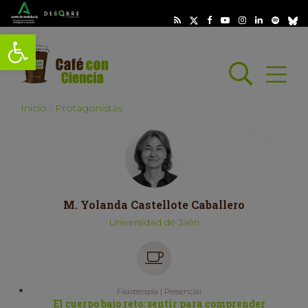
Abrir barra de herramientas
Busc
Abrir
scar
Inicio
Protagonistas
M. Yolanda Castellote Caballero
Universidad de Jaén
Fisioterapia | Presencial
El cuerpo bajo reto: sentir para comprender