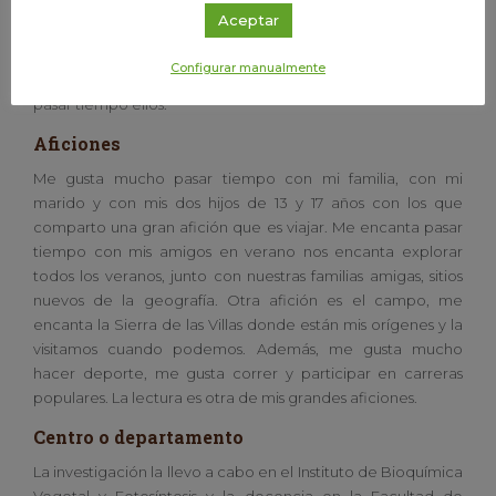
tema a impartir para mis alumnos. Antes de irme a casa
Aceptar
organizo las tareas para el día siguiente o para la semana
siguiente. Por supuesto, una vez que llego a casa ayudo a
Configurar manualmente
organizar las tareas extraescolares de mis hijos e intento
pasar tiempo ellos.
Aficiones
Me gusta mucho pasar tiempo con mi familia, con mi
marido y con mis dos hijos de 13 y 17 años con los que
comparto una gran afición que es viajar. Me encanta pasar
tiempo con mis amigos en verano nos encanta explorar
todos los veranos, junto con nuestras familias amigas, sitios
nuevos de la geografía. Otra afición es el campo, me
encanta la Sierra de las Villas donde están mis orígenes y la
visitamos cuando podemos. Además, me gusta mucho
hacer deporte, me gusta correr y participar en carreras
populares. La lectura es otra de mis grandes aficiones.
Centro o departamento
La investigación la llevo a cabo en el Instituto de Bioquímica