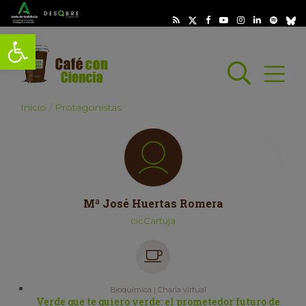
Abrir barra de herramientas
Busc
Abrir
scar
Inicio
Protagonistas
Mª José Huertas Romera
cicCartuja
Bioquímica | Charla virtual
Verde que te quiero verde: el prometedor futuro de