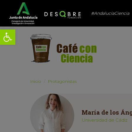
#AndalucíaCiencia
Abrir barra de herramientas
Inicio
Protagonistas
María de los Áng
Universidad de Cádiz