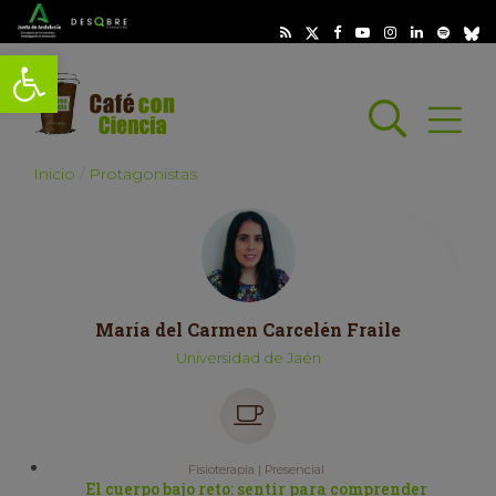
Abrir barra de herramientas
Busc
Abrir
scar
Inicio
Protagonistas
María del Carmen Carcelén Fraile
Universidad de Jaén
Fisioterapia | Presencial
El cuerpo bajo reto: sentir para comprender