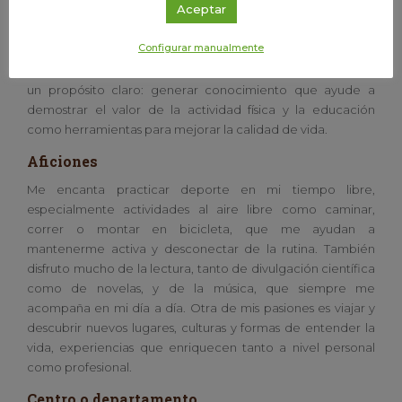
Aceptar
sociedad y, especialmente, motivar a los jóvenes a
interesarse por la investigación.
Configurar manualmente
Aunque las jornadas son intensas y variadas, cada día tiene
un propósito claro: generar conocimiento que ayude a
demostrar el valor de la actividad física y la educación
como herramientas para mejorar la calidad de vida.
Aficiones
Me encanta practicar deporte en mi tiempo libre,
especialmente actividades al aire libre como caminar,
correr o montar en bicicleta, que me ayudan a
mantenerme activa y desconectar de la rutina. También
disfruto mucho de la lectura, tanto de divulgación científica
como de novelas, y de la música, que siempre me
acompaña en mi día a día. Otra de mis pasiones es viajar y
descubrir nuevos lugares, culturas y formas de entender la
vida, experiencias que enriquecen tanto a nivel personal
como profesional.
Centro o departamento