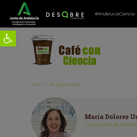
#AndalucíaCiencia
Abrir barra de herramientas
Inicio
Protagonistas
María Dolores U
Universidad de Almería