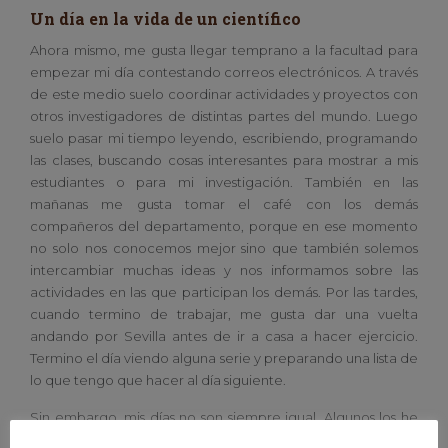
Un día en la vida de un científico
Ahora mismo, me gusta llegar temprano a la facultad para
empezar mi día contestando correos electrónicos. A través
de este medio suelo coordinar actividades y proyectos con
otros investigadores de distintas partes del mundo. Luego
suelo pasar mi tiempo leyendo, escribiendo, programando
las clases, buscando cosas interesantes para mostrar a mis
estudiantes o para mi investigación. También en las
mañanas me gusta tomar el café con los demás
compañeros del departamento, porque en ese momento
no solo nos conocemos mejor sino que también solemos
intercambiar muchas ideas y nos informamos sobre las
actividades en las que participan los demás. Por las tardes,
cuando termino de trabajar, me gusta dar una vuelta
andando por Sevilla antes de ir a casa a hacer ejercicio.
Termino el día viendo alguna serie y preparando una lista de
lo que tengo que hacer al día siguiente.
Sin embargo, mis días no son siempre igual. Algunos los he
pasado de estancia de investigación en Estados Unidos o en