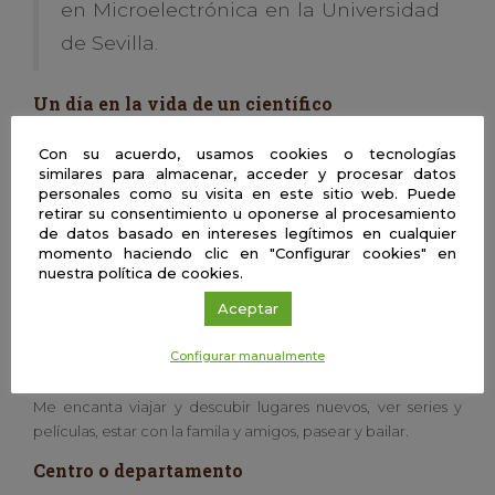
en Microelectrónica en la Universidad
de Sevilla.
Un día en la vida de un científico
Mi día a día incluye tareas muy variadas: responder emails,
Con su acuerdo, usamos cookies o tecnologías
tener reuniones, organizar, preparar e impartir clases, estar
similares para almacenar, acceder y procesar datos
al tanto de los últimos trabajos relacionados con los temas
personales como su visita en este sitio web. Puede
que investigamos, proponer avances, escritura y
retirar su consentimiento u oponerse al procesamiento
de datos basado en intereses legítimos en cualquier
presentación de trabajos científicos y divulgativos, buscar
momento haciendo clic en "Configurar cookies" en
financiación de proyectos para continuar con nuestras
nuestra política de cookies.
tareas de investigación y de transferencia de tecnología a
Aceptar
empresas, tareas familiares y de casa,… Aún así, algo queda
para aficiones…
Configurar manualmente
Aficiones
Me encanta viajar y descubir lugares nuevos, ver series y
películas, estar con la famila y amigos, pasear y bailar.
Centro o departamento