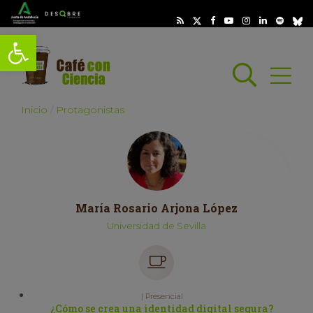
Abrir barra de herramientas
Busc
Abrir
scar
Inicio
Protagonistas
María Rosario Arjona López
Universidad de Sevilla
| Presencial
¿Cómo se crea una identidad digital segura?