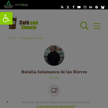
Abrir barra de herramientas
Busc
Abrir
scar
Inicio
Protagonistas
Natalia Salamanca de las Nieves
IFAPA
Recursos naturales y Medio Ambiente | Charla virtual
¿Los peces se estresan?