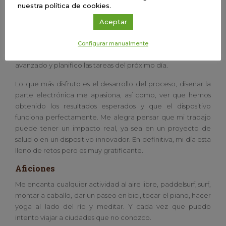
nuestra política de cookies.
Antes de experimentar, es esencial leer investigaciones
previas relacionadas con el tema, por ello, dedico parte del
Aceptar
tiempo a leer sobre nuevos artículos que se encuentre
relacionados con el ámbito de la biomedicina o inteligencia
Configurar manualmente
artificial en la salud. Al final del día, apunto en qué he
avanzado y planifico las tareas del próximo día.
Lo que más disfruto es el desarrollo del proceso, diseñar la
parte electrónica me apasiona, así como, ver que hemos
obtenido los resultados esperados y que el dispositivo
funciona perfectamente. Me alegra pensar que mi trabajo
puede tener un impacto real, ya sea en un proyecto de
salud o en un dispositivo innovador. En definitiva, mi día esta
lleno de retos pero es muy gratificante.
Aficiones
Me encanta cualquier actividad al aire libre, paddelsurf, surf,
montar a caballo, dar un paseo en bici, tocar el piano, hacer
yoga al lado del río y meditar. Y cada vez que puedo
intento viajar a ciudades que no conozco.