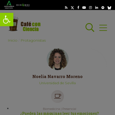
Abrir barra de herramientas
Busc
Abrir
scar
Inicio
Protagonistas
Noelia Navarro Moreno
Universidad de Sevilla
Biomedicina | Presencial
¿Pueden las máquinas leer tus emociones?