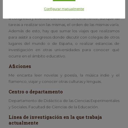
planificamos las tareas próximas, y otros los dedico a asistir a
Configurar manualmente
cursos de formación o a escribir artículos o comunicaciones
a congresos y eventos científicos. Sinceramente, aunque las
tareas a realizar son las mismas, el orden de las mismas varía.
Además de esto, hay que sumar los viajes que realizamos
para asistir a congresos donde discutir con colegas de otros
lugares del mundo o de España, o realizar estancias de
investigación en otras universidades para conocer qué
ocurre en el ámbito educativo.
Aficiones
Me encanta leer novelas y poesía, la música indie y el
flamenco, viajar y conocer otras culturas y lenguas.
Centro o departamento
Departamento de Didáctica de las Ciencias Experimentales
y Sociales. Facultad de Ciencias de la Educación.
Línea de investigación en la que trabaja
actualmente