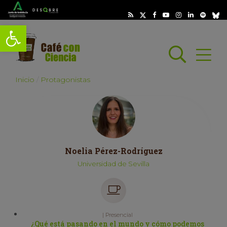
Abrir barra de herramientas
Busc
Abrir
scar
Inicio
Protagonistas
Noelia Pérez-Rodríguez
Universidad de Sevilla
| Presencial
¿Qué está pasando en el mundo y cómo podemos