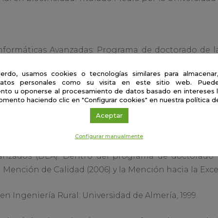
nformáticas Avanzadas: Programa de doctorado de la
or el Ministerio de Educación y Ciencia (2006) y Me
erdo, usamos cookies o tecnologías similares para almacenar
l titulada «Sistema de Telemetría a Larga Distanci
atos personales como su visita en este sitio web. Puede
or los profesores José A. Gázquez Parra y Juan A. Lóp
nto u oponerse al procesamiento de datos basado en intereses 
omento haciendo clic en "Configurar cookies" en nuestra política d
ude.
Aceptar
o
Configurar manualmente
anzados (DEA): Dentro del programa de doctorado e
Mención de Calidad (2006) y la Mención hacia la Excel
en Ingeniería Rural: Universidad de Almería, 1999.