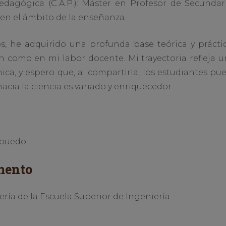
Pedagógica (C.A.P.): Máster en Profesor de Secunda
en el ámbito de la enseñanza.
os, he adquirido una profunda base teórica y práct
ón como en mi labor docente. Mi trayectoria refleja
ca, y espero que, al compartirla, los estudiantes pu
cia la ciencia es variado y enriquecedor.
 puedo.
mento
ía de la Escuela Superior de Ingeniería