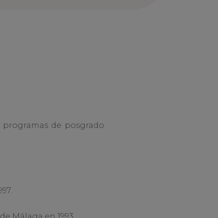
 y programas de posgrado
97.
 de Málaga en 1993.