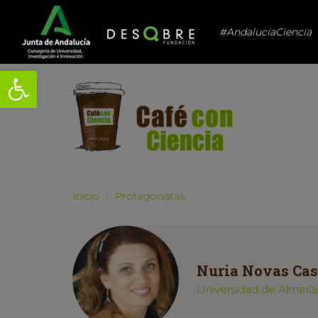
#AndalucíaCiencia
Abrir barra de herramientas
Inicio
Protagonistas
Nuria Novas Cas
Universidad de Almería