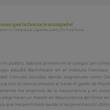
ones ¡qué la fuerza te acompañe!
ples C4. Campus Las Lagunillas (Jaén) | De 11 a 12 horas
 mi pueblo, Sabiote, primero en el colegio San Ginés 
 Luego estudié Bachillerato en el instituto Francis
dié Ciencias Sociales, dando asignaturas como Geogr
ntura con la ciencia empezó al hacer el grado de Psico
almente me enamoré de la neurociencia y, en conc
eso elegí hacer un máster en Neurociencia del Dolor 
ía que me permitiera ayudar a las personas con dolor