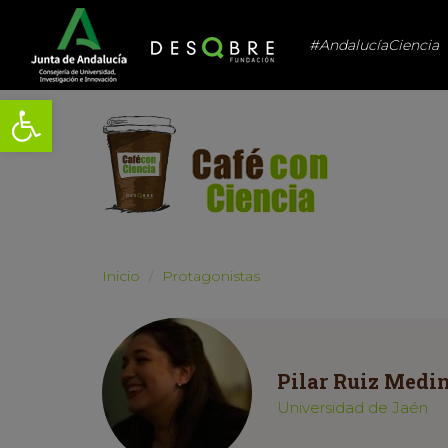
#AndalucíaCiencia
Abrir barra de herramientas
Inicio
Protagonistas
Pilar Ruiz Medi
Universidad de Jaén