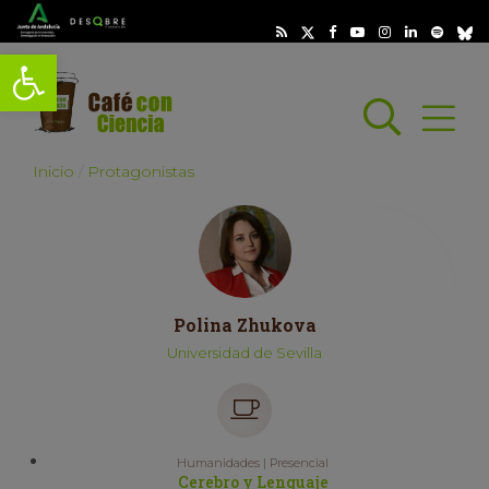
Abrir barra de herramientas
Busc
Abrir
scar
Inicio
Protagonistas
Polina Zhukova
Universidad de Sevilla
Humanidades | Presencial
Cerebro y Lenguaje