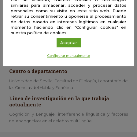
similares para almacenar, acceder y procesar datos
Búsqueda de la información relevante
personales como su visita en este sitio web. Puede
retirar su consentimiento u oponerse al procesamiento
de datos basado en intereses legítimos en cualquier
Preparación de los materiales
momento haciendo clic en "Configurar cookies" en
nuestra política de cookies.
Análisis de los datos recogidos
Aceptar
Aficiones
Los viajes, los idiomas, la literatura, la psicología, la música y
Configurar manualmente
el deporte
Centro o departamento
Universidad de Sevilla, Facultad de Filología, Laboratorio de
las Ciencias del Habla y Fonética
Línea de investigación en la que trabaja
actualmente
Cognición y Lenguaje: interferencia lingüística y factores
neurocognitivos en el celebro multilingüe