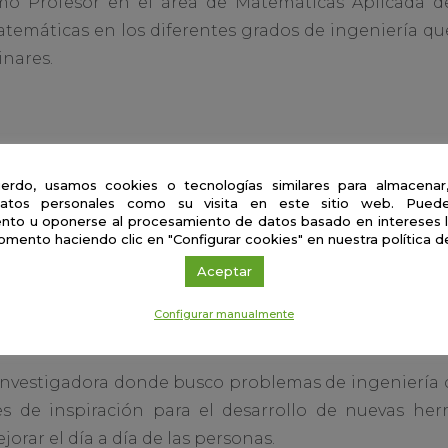
mo Profesor en el área de Matemáticas Aplicada de
temáticas en los diferentes grados de ingeniería que
inares.
de un científico
erdo, usamos cookies o tecnologías similares para almacenar
atos personales como su visita en este sitio web. Puede
uidar de mi familia, laboralmente se centra en tres acti
nto u oponerse al procesamiento de datos basado en intereses 
omento haciendo clic en "Configurar cookies" en nuestra política d
Aceptar
ocente donde imparto clases en asignaturas de mat
 ingeniería. Es una labor de gran importancia y res
Configurar manualmente
miento para construir nuevos conocimiento en otras as
 investigadora donde busco problemas de ingeniería
s de inspiración para el desarrollo de nuevas her
orar el día a día de las personas.