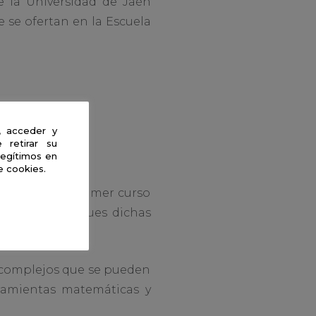
 la Universidad de Jaén
 se ofertan en la Escuela
, acceder y
 retirar su
vidades.
legítimos en
e cookies.
emáticas de primer curso
ponsabilidad pues dichas
ignaturas.
 complejos que se pueden
ramientas matemáticas y