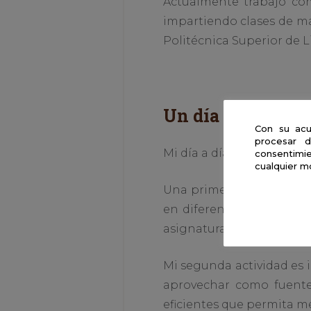
Actualmente trabajo co
impartiendo clases de ma
Politécnica Superior de L
Un día en la vida 
Con su acu
procesar d
Mi día a día, a parte de c
consentimie
cualquier m
Una primera actividad d
en diferentes grados en
asignaturas sirven de ci
Mi segunda actividad es
aprovechar como fuente
eficientes que permita mej