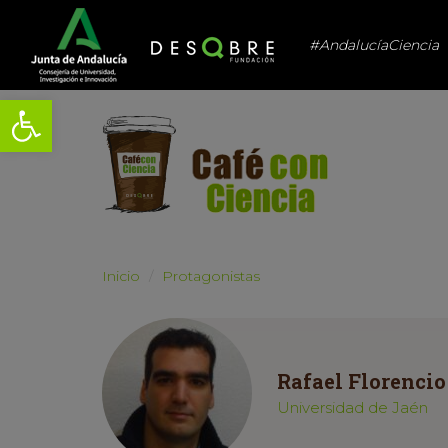
#AndalucíaCiencia
Abrir barra de herramientas
Inicio
Protagonistas
Rafael Florencio
Universidad de Jaén