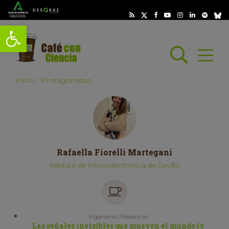
Abrir barra de herramientas
Busc
Abrir
scar
Inicio
Protagonistas
Rafaella Fiorelli Martegani
Instituto de Microelectrónica de Sevilla
Ingeniería | Presencial
Las señales invisibles que mueven el mundo (y