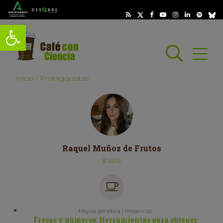
Abrir barra de herramientas
Busc
Abrir
scar
Inicio
Protagonistas
Raquel Muñoz de Frutos
IFAPA
Mejora genética | Presencial
Fresas y números: Herramientas para obtener