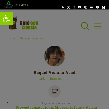
Abrir barra de herramientas
Busc
Abrir
scar
Inicio
Protagonistas
Raquel Viciana Abad
Universidad de Jaén
Ingeniería | Presencial
Proyectos que cuidan: Microchip4age y Asista