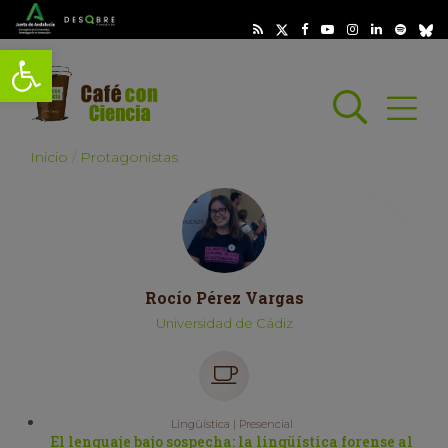
Abrir barra de herramientas
Busc
Abrir
scar
Inicio
Protagonistas
Rocío Pérez Vargas
Universidad de Cádiz
Lingüística | Presencial
El lenguaje bajo sospecha: la lingüística forense al