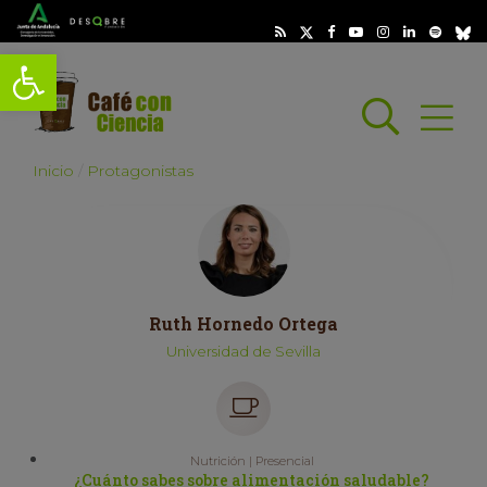
Abrir barra de herramientas
Busc
Abrir
scar
Inicio
Protagonistas
Ruth Hornedo Ortega
Universidad de Sevilla
Nutrición | Presencial
¿Cuánto sabes sobre alimentación saludable?