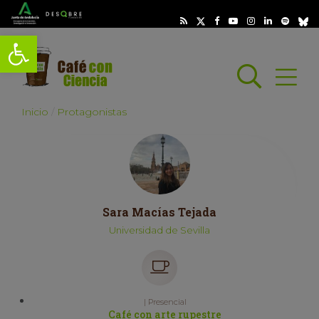
Abrir barra de herramientas
Busc
Abrir
scar
Inicio
Protagonistas
Sara Macías Tejada
Universidad de Sevilla
| Presencial
Café con arte rupestre