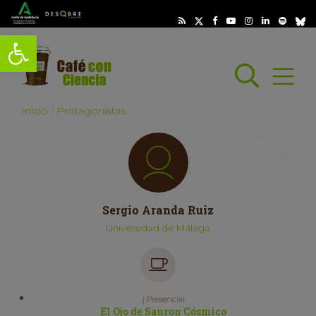
Abrir barra de herramientas
Busc
Abrir
scar
Inicio
Protagonistas
Sergio Aranda Ruiz
Universidad de Málaga
| Presencial
El Ojo de Sauron Cósmico