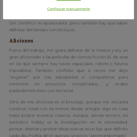
equilibrio: la vida académica y la vida personal tienen que ir
Configurar manualmente
de la mano.
Ser científico es apasionante, pero también hay que saber
disfrutar del tiempo con los tuyos.
Aficiones
Fuera del trabajo, me gusta disfrutar de la música y soy un
gran aficionado a las películas de ciencia ficción (sí, de esas
en las que siempre hay naves espaciales, robots o futuros
imposibles). También confieso que a veces me dejo
“engañar” por mis estudiantes o compañeros para
meterme en proyectos complicados… ¡y acabo
pasándomelo bien con los retos!
Otra de mis aficiones es el bricolaje, porque me encanta
construir cosas con las manos, desde arreglar algo en casa
hasta probar inventos caseros. Aunque, siendo sincero, mi
auténtico hobby es la investigación en la universidad:
pensar, diseñar y probar ideas nuevas es un lujo que disfruto
cada día. Podría decir que soy un poco “aerotranstornado”,