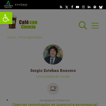
Abrir barra de herramientas
Busc
Abrir
scar
Inicio
Protagonistas
Sergio Esteban Roncero
Universidad de Sevilla
Aeroespacial | Presencial
Cómo ser investigador en ingeniería aeroespacial