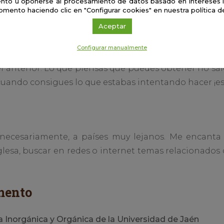
nto u oponerse al procesamiento de datos basado en intereses 
omento haciendo clic en "Configurar cookies" en nuestra política d
entaja es que es apasionante. Tienes que estar e
Aceptar
o poner en práctica tus ideas y/o aquello que ha
la charla de un compañero o del último congreso al que
Configurar manualmente
l anterior. Lo que piensas que puedes obtener no sale 
cuando consigues lo que estabas intentando hacer ¡es
necesariamente, a países muy lejanos. Me encanta co
glesa, buscar en redes o internet temas relacionados 
mento
Inorgánica y Orgánica de la Universidad de Jaén