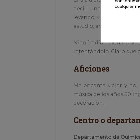
consentimie
cualquier m
decir, una locura. La v
leyendo y pensando cóm
estudio, en un curso, de 
Ningún día es igual que e
intentándolo. Claro que 
Aficiones
Me encanta viajar y no, 
música de los años 50 in
decoración.
Centro o departa
Departamento de Química 