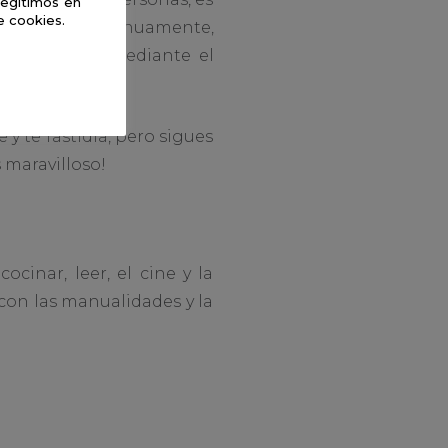
legítimos en
e cookies.
studiando continuamente,
s aprendido mediante el
 has asistido.
y te fastidia, pero sigues
 maravilloso!
cinar, leer, el cine y la
con las manualidades y la