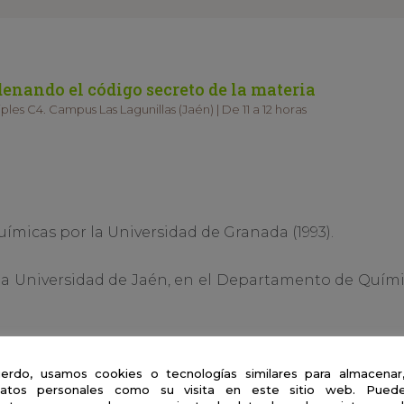
denando el código secreto de la materia
ples C4. Campus Las Lagunillas (Jaén) | De 11 a 12 horas
ímicas por la Universidad de Granada (1993).
la Universidad de Jaén, en el Departamento de Quími
de un científico
erdo, usamos cookies o tecnologías similares para almacenar
atos personales como su visita en este sitio web. Puede
ico y si, además es profesor y madre o padre, es como l