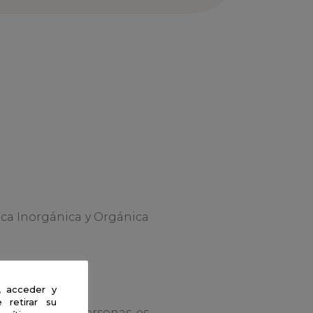
ca Inorgánica y Orgánica
, acceder y
 retirar su
a del resto de personas, es