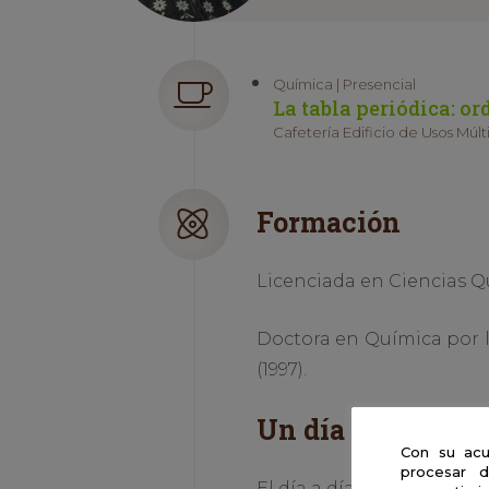
Química | Presencial
La tabla periódica: or
Cafetería Edificio de Usos Múlti
Formación
Licenciada en Ciencias Qu
Doctora en Química por 
(1997).
Un día en la vida 
Con su acu
procesar d
El día a día de un científ