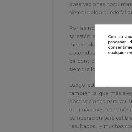
observaciones nocturnas.
siempre algo puede fallar
Por las noches, cuando 
se están ejecutando co
Con su acu
procesar d
meteorología ha sido bue
consentimie
obtenidos para difundirlo
cualquier m
de control del telescop
siempre los estamos mod
Luego está la parte in
también la que más alegr
observaciones para ver s
de imágenes astronómic
comparación para calibra
resultados… y muchas cos