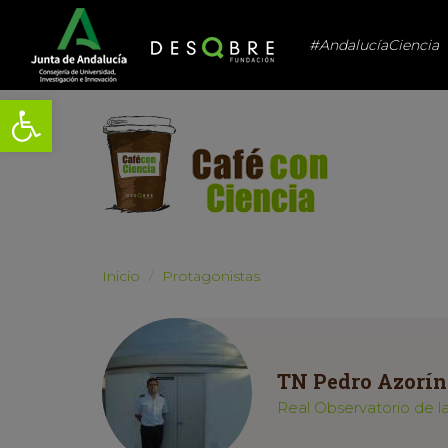
#AndalucíaCiencia
Abrir barra de herramientas
Inicio
Protagonistas
TN Pedro Azorí
Real Observatorio de 