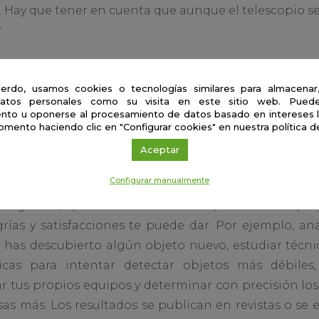
 Hay que tener en cuenta que aunque el telescopio 
.
está en funcionamiento, hay que supervisar que los 
n normalidad y por las mañanas comprobamos cómo
erdo, usamos cookies o tecnologías similares para almacenar
atos personales como su visita en este sitio web. Puede
na, si ha ocurrido alguna incidencia, etc. También n
nto u oponerse al procesamiento de datos basado en intereses 
s entre las instituciones con las que colaboramos. P
omento haciendo clic en "Configurar cookies" en nuestra política d
io y sobre todo, el que utilizamos para obtener lo
Aceptar
ificando y mejorando.
Configurar manualmente
vestigadora, que es con mucho la que más tiempo y
ías y satisfacciones te puede dar. Por ejemplo, anal
i has descubierto algún objeto nuevo, estudiar técni
as para intentar detectar objetos más débiles, 
r tus propios equipos y determinar con precisión los 
as más. Los resultados se publican en revistas o s