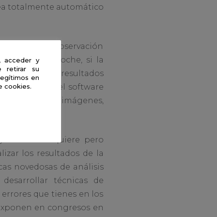
sea totalmente automático
programas de observación
 ha ido la noche, si la
, acceder y
 retirar su
os bajamos los resultados
legítimos en
or otra parte, el software
e cookies.
s datos de las imágenes,
 esfuerzo requiere pero
izar los resultados de la
cas novedosas de análisis
desarrollar técnicas de
errores que tienes en los
e exponen en congresos en