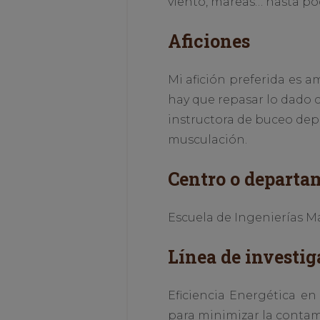
viento, mareas… hasta pod
Aficiones
Mi afición preferida es a
hay que repasar lo dado ca
instructora de buceo dep
musculación.
Centro o departa
Escuela de Ingenierías Ma
Línea de investig
Eficiencia Energética en
para minimizar la contam