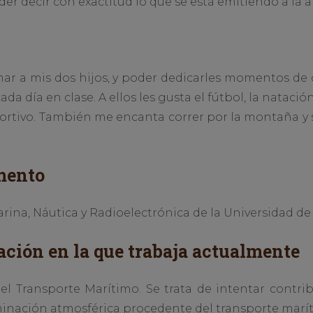
er decir con exactitud lo que se está emitiendo a la 
mar a mis dos hijos, y poder dedicarles momentos de 
da día en clase. A ellos les gusta el fútbol, la natació
ortivo. También me encanta correr por la montaña y s
mento
rina, Náutica y Radioelectrónica de la Universidad de
ación en la que trabaja actualmente
 el Transporte Marítimo. Se trata de intentar contri
inación atmosférica procedente del transporte marí