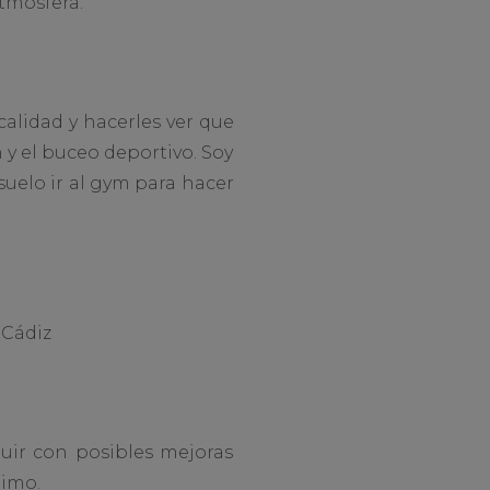
atmósfera.
calidad y hacerles ver que
n y el buceo deportivo. Soy
uelo ir al gym para hacer
 Cádiz
buir con posibles mejoras
timo.