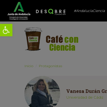
#AndalucíaCiencia
Abrir barra de herramientas
Inicio
Protagonistas
Vanesa Durán G
Universidad de Cádiz