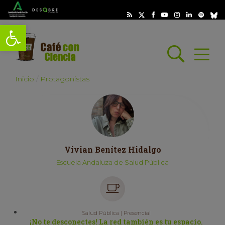
Abrir barra de herramientas
Busc
Abrir
scar
Inicio
Protagonistas
Vivian Benítez Hidalgo
Escuela Andaluza de Salud Pública
Salud Pública | Presencial
¡No te desconectes! La red también es tu espacio.