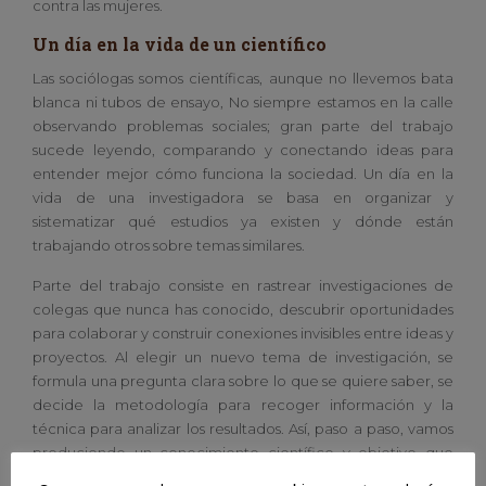
contra las mujeres.
Un día en la vida de un científico
Las sociólogas somos científicas, aunque no llevemos bata
blanca ni tubos de ensayo, No siempre estamos en la calle
observando problemas sociales; gran parte del trabajo
sucede leyendo, comparando y conectando ideas para
entender mejor cómo funciona la sociedad. Un día en la
vida de una investigadora se basa en organizar y
sistematizar qué estudios ya existen y dónde están
trabajando otros sobre temas similares.
Parte del trabajo consiste en rastrear investigaciones de
colegas que nunca has conocido, descubrir oportunidades
para colaborar y construir conexiones invisibles entre ideas y
proyectos. Al elegir un nuevo tema de investigación, se
formula una pregunta clara sobre lo que se quiere saber, se
decide la metodología para recoger información y la
técnica para analizar los resultados. Así, paso a paso, vamos
produciendo un conocimiento científico y objetivo que
permite comprender mejor los problemas sociales para