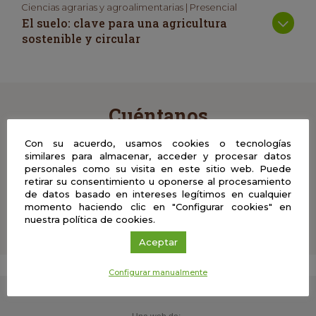
Ciencias agrarias y agroalimentarias | Presencial
El suelo: clave para una agricultura
sostenible y circular
Cuéntanos
Con su acuerdo, usamos cookies o tecnologías
Comparte con nosotros tus comentarios, vídeos, fotos
similares para almacenar, acceder y procesar datos
y material didáctico del Café con Ciencia en el que
personales como su visita en este sitio web. Puede
hayas participado y ayúdanos a enriquecer esta
retirar su consentimiento u oponerse al procesamiento
experiencia
de datos basado en intereses legítimos en cualquier
momento haciendo clic en "Configurar cookies" en
nuestra política de cookies.
Aceptar
Configurar manualmente