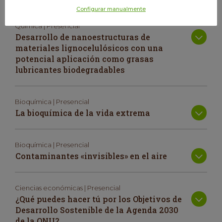
Configurar manualmente
Química | Presencial
Desarrollo de nanoestructuras de
materiales lignocelulósicos con una
potencial aplicación como grasas
lubricantes biodegradables
Bioquímica | Presencial
La bioquímica de la vida extrema
Bioquímica | Presencial
Contaminantes «invisibles» en el aire
Ciencias económicas | Presencial
¿Qué puedes hacer tú por los Objetivos de
Desarrollo Sostenible de la Agenda 2030
de la ONU?