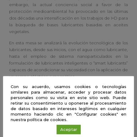
embargo, la actual conciencia social a favor de la
protección medioambiental ha provocado en las últimas
dos décadas una intensificación en los trabajos de I+D para
la búsqueda de bases lubricantes basadas en aceites
vegetales.
En esta mesa se analizará la evolución tecnológica de los
lubricantes, desde sus inicios, con el agua como lubricante,
hasta el empleo de sistema nanoparticulados en la
formulación de lubricantes inteligentes o “smart lubricants”
capaces de acondicionar su viscosidad con la aplicación de
un campo eléctrico o magnético
Con su acuerdo, usamos cookies o tecnologías
similares para almacenar, acceder y procesar datos
Miguel Ángel Delgado Canto
personales como su visita en este sitio web. Puede
Universidad de Huelva
retirar su consentimiento u oponerse al procesamiento
de datos basado en intereses legítimos en cualquier
momento haciendo clic en "Configurar cookies" en
nuestra política de cookies.
Ciencias de la salud | Presencial
Aceptar
Enfermería y la investigación en salud