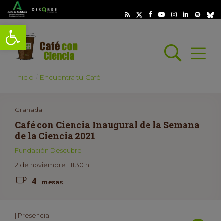
Abrir barra de herramientas
Busc
Abrir
scar
Inicio
Encuentra tu Café
Granada
Café con Ciencia Inaugural de la Semana
de la Ciencia 2021
Fundación Descubre
2 de noviembre | 11.30 h
4
mesas
| Presencial