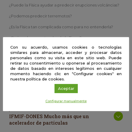
¿Puede la Física ayudar a predecir erupciones volcáncias?
¿Podemos predecir terremotos?
¿Es la Física tan complicada como para no entenderla?
¿Qué podemos entender de la Tierra?
Con su acuerdo, usamos cookies o tecnologías
¿Cómo nos ayudan las nuevas tecnologías como la
similares para almacenar, acceder y procesar datos
Inteligencia Artifical para entender los fenómenos
personales como su visita en este sitio web. Puede
naturales?
retirar su consentimiento u oponerse al procesamiento
de datos basado en intereses legítimos en cualquier
momento haciendo clic en "Configurar cookies" en
Jesús M. Ibáñez Godoy
nuestra política de cookies.
Universidad de Granada
Aceptar
Configurar manualmente
| Presencial
IFMIF-DONES Mucho más que un
acelerador de partículas