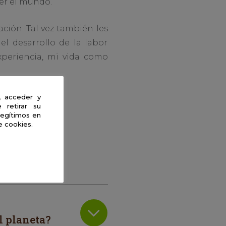
er el mundo.
ción. Tal vez también les
el desarrollo de la labor
xperiencia, mi vida como
, acceder y
 retirar su
legítimos en
e cookies.
l planeta?