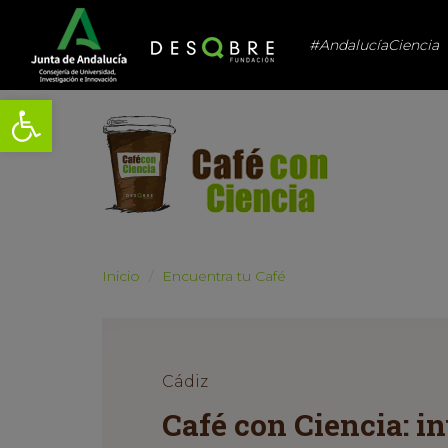
#AndalucíaCiencia
Abrir barra de herramientas
Inicio
Encuentra tu Café
Cádiz
Café con Ciencia: 