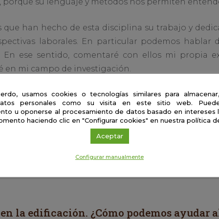
, porque su lenguaje y métodos nos permiten entend
que han hecho de esta disciplina su trabajo y dedica
pectivas laborales. En particular podemos hablar d
. En ese sentido, comentaré con ellos mi propia e
é en mi campo de investigación.
erdo, usamos cookies o tecnologías similares para almacenar
atos personales como su visita en este sitio web. Puede
nto u oponerse al procesamiento de datos basado en intereses 
ar Álvarez Ruiz
omento haciendo clic en "Configurar cookies" en nuestra política d
ersidad de Cádiz
Aceptar
Configurar manualmente
 en la edificación. ¿Cómo podemos ayudar a