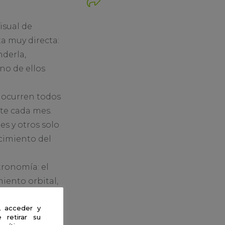
isual de
a muy directa:
nderla,
no de ellos
o ocurren todos
te cada mes.
es y otros solo
cimiento del
tronomía: el
miento orbital,
specialmente
, acceder y
 protección
 retirar su