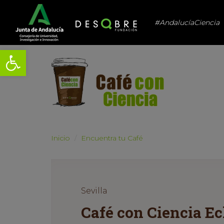
#AndalucíaCiencia
Abrir barra de herramientas
Inicio
Encuentra tu Café
Sevilla
Café con Ciencia Ec