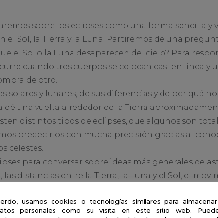
aremos sobre los eclipses como una forma sencilla y v
l Sol, la Tierra y la Luna. Partiremos de una pregunt
ue el Sol o la Luna desaparecen del cielo? Para respo
urre cuando tres cuerpos se colocan casi en línea y u
sombra de otro.
s solares y lunares, de sus diferencias y de por qué n
a dé una vuelta alrededor de la Tierra aproximadamen
en distintos tipos de eclipses, que algunos son total
emos predecirlos con mucha precisión gracias al cono
s celestes.
ipses para conversar sobre ideas más generales de as
las distancias entre la Tierra, la Luna y el Sol, el movi
portancia de observar el cielo con seguridad. Esto es e
erdo, usamos cookies o tecnologías similares para almacenar
es solares, que nunca deben mirarse directamente sin
atos personales como su visita en este sitio web. Puede