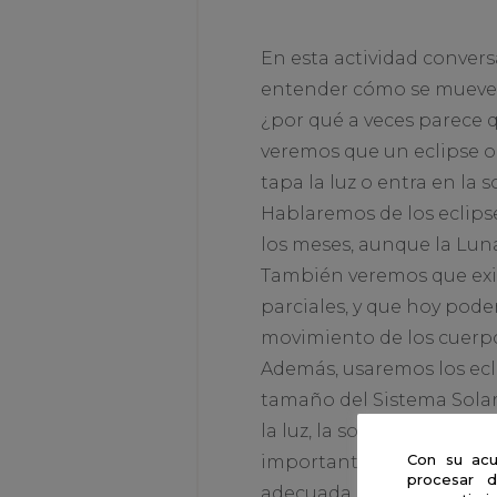
En esta actividad convers
entender cómo se mueven e
¿por qué a veces parece q
veremos que un eclipse oc
tapa la luz o entra en la 
Hablaremos de los eclipse
los meses, aunque la Lun
También veremos que exist
parciales, y que hoy pod
movimiento de los cuerpo
Además, usaremos los ecl
tamaño del Sistema Solar, 
la luz, la sombra y la im
Con su acu
importante en los eclips
procesar d
adecuada.