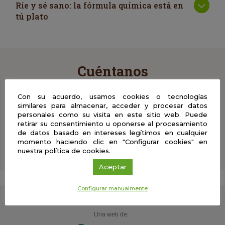
Ríe y sé sano: la fórmula química está en
tú plato
Cuéntanos
Comparte con nosotros tus comentarios, vídeos, fotos
Con su acuerdo, usamos cookies o tecnologías
y material didáctico del Café con Ciencia en el que
similares para almacenar, acceder y procesar datos
hayas participado y ayúdanos a enriquecer esta
personales como su visita en este sitio web. Puede
experiencia
retirar su consentimiento u oponerse al procesamiento
de datos basado en intereses legítimos en cualquier
momento haciendo clic en "Configurar cookies" en
nuestra política de cookies.
Aceptar
Configurar manualmente
Una web de: