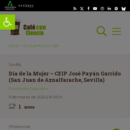
Abrir barra de herramientas
Busc
Abrir
scar
Inicio
Encuentra tu Café
Sevilla
Día de la Mujer – CEIP José Payán Garrido
(San Juan de Aznalfarache, Sevilla)
Fundación Descubre
11 de marzo de 2024 | 10.00 h
1
mesa
| Presencial