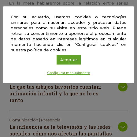
En la mesa hablaremos sobre la relación entre series
juveniles y algunas temáticas que engloban los ODS, la
importancia de estudiar la ficción televisiva para la
Con su acuerdo, usamos cookies o tecnologías
similares para almacenar, acceder y procesar datos
audiencia joven, y sobre cómo realizar un diseño de
personales como su visita en este sitio web. Puede
investigación en la que se trabajará con esta población.
retirar su consentimiento u oponerse al procesamiento
de datos basado en intereses legítimos en cualquier
momento haciendo clic en "Configurar cookies" en
Sara Valenzuela Monreal
nuestra política de cookies.
Universidad Loyola
Aceptar
Configurar manualmente
Comunicación | Presencial
Lo que tus dibujos favoritos cuentan:
animación infantil y la que no lo es
tanto
Comunicación | Presencial
La influencia de la televisión y las redes
sociales: cómo nos afectan las pantallas