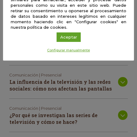
animación, lo que nos ayuda a entender mejor por qué
personales como su visita en este sitio web. Puede
retirar su consentimiento u oponerse al procesamiento
sigue siendo un medio (con características muy particulares)
de datos basado en intereses legítimos en cualquier
tan importante en nuestras vidas, tanto de pequeños como
momento haciendo clic en "Configurar cookies" en
cuando crecemos.
nuestra política de cookies.
Aceptar
Silvia Rusiñol Romero
Universidad de Sevilla
Configurar manualmente
Comunicación | Presencial
La influencia de la televisión y las redes
sociales: cómo nos afectan las pantallas
Comunicación | Presencial
¿Por qué se investigan las series de
televisión y cómo se hace?