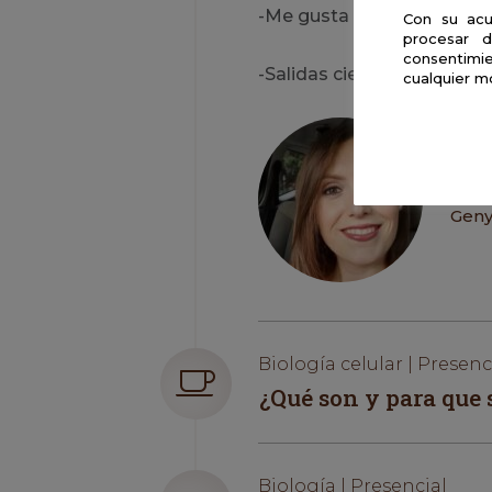
-Me gusta la biología, ¿pu
Con su acu
procesar d
consentimie
-Salidas científicas en E
cualquier m
Ana
Gen
Biología celular | Presenc
¿Qué son y para que 
Biología | Presencial