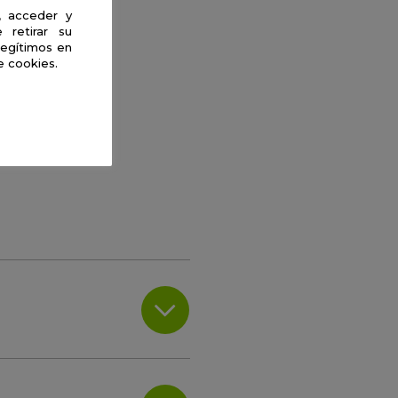
, acceder y
 retirar su
legítimos en
e cookies.