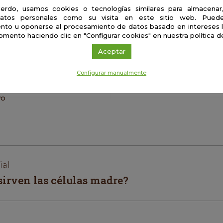
edo investigar?
erdo, usamos cookies o tecnologías similares para almacenar
atos personales como su visita en este sitio web. Puede
nto u oponerse al procesamiento de datos basado en intereses 
spaña, ¿es tan complicado como dicen?
omento haciendo clic en "Configurar cookies" en nuestra política d
Aceptar
Configurar manualmente
 Colomer Boronat
yo
ial
sirven las células madre?