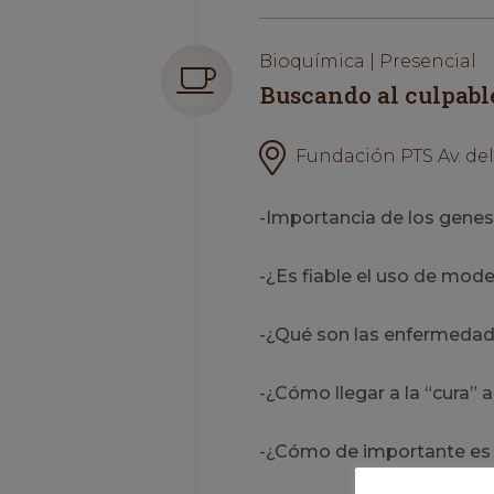
Bioquímica | Presencial
Buscando al culpabl
Fundación PTS Av. del 
-Importancia de los genes,
-¿Es fiable el uso de mo
-¿Qué son las enfermedad
-¿Cómo llegar a la “cura” a
-¿Cómo de importante es e