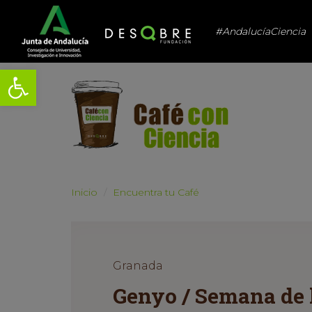
#AndalucíaCiencia
Abrir barra de herramientas
Inicio
Encuentra tu Café
Granada
Genyo / Semana de 