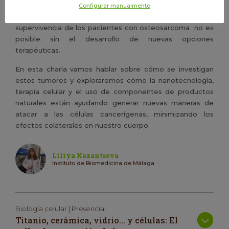
metástasis, una etapa en la que células cancerígenas se
Configurar manualmente
han diseminado a otras partes del cuerpo. Mejorar la
supervivencia de los pacientes con osteosarcoma no es
posible sin el desarrollo de nuevas opciones
terapéuticas.
En esta charla vamos hablar sobre cómo se investigan
estos tumores y exploraremos cómo la nanotecnología,
terapia celular y el uso de componentes de productos
naturales están ayudando generar nuevas maneras de
atacar a las células cancerígenas, minimizando los
efectos colaterales en nuestro cuerpo.
Liliya Kazantseva
Instituto de Biomedicina de Málaga
Biología celular | Presencial
Titanio, cerámica, vidrio… y células: El