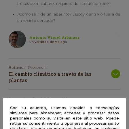
trucos de malabares requiere del uso de patrones
¿Cómo salir de un laberinto? ¿Estoy dentro o fuera de
un recinto cercado?
Antonio Viruel Arbáizar
Universidad de Málaga
Botánica | Presencial
El cambio climático a través de las
plantas
Economía aplicada | Presencial
Descifrando el comportamiento
Con su acuerdo, usamos cookies o tecnologías
humano: matemáticas y experimentos
similares para almacenar, acceder y procesar datos
en acción
personales como su visita en este sitio web. Puede
retirar su consentimiento u oponerse al procesamiento
de datos basado en intereses legítimos en cualquier