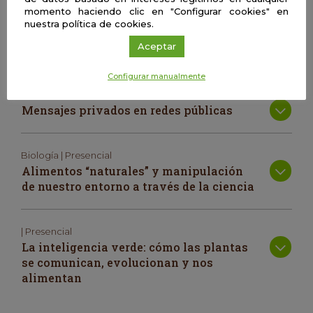
momento haciendo clic en "Configurar cookies" en
Ecofisiología | Presencial
nuestra política de cookies.
¿Cómo viajan los árboles a largas
Aceptar
distancias?
Configurar manualmente
Informática | Presencial
Mensajes privados en redes públicas
Biología | Presencial
Alimentos “naturales” y manipulación
de nuestro entorno a través de la ciencia
| Presencial
La inteligencia verde: cómo las plantas
se comunican, evolucionan y nos
alimentan