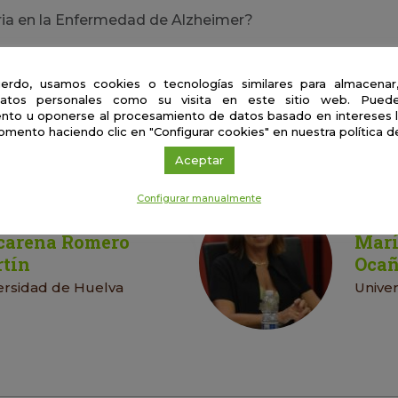
ia en la Enfermedad de Alzheimer?
os trastornos conductuales
erdo, usamos cookies o tecnologías similares para almacenar
atos personales como su visita en este sitio web. Puede
l cuidador principal?
nto u oponerse al procesamiento de datos basado en intereses 
omento haciendo clic en "Configurar cookies" en nuestra política d
Aceptar
mulación cognitiva
Configurar manualmente
arena Romero
Marí
tín
Oca
ersidad de Huelva
Unive