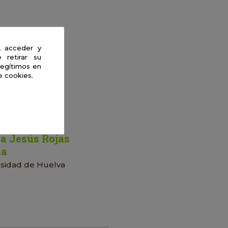
, acceder y
 retirar su
legítimos en
e cookies.
a Jesús Rojas
ña
rsidad de Huelva