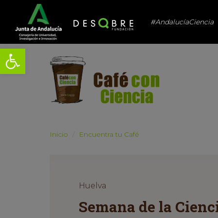
#AndalucíaCiencia
Abrir barra de herramientas
Inicio
Encuentra tu Café
Huelva
Semana de la Cienc