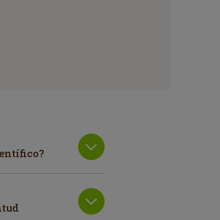
entífico?
ntud