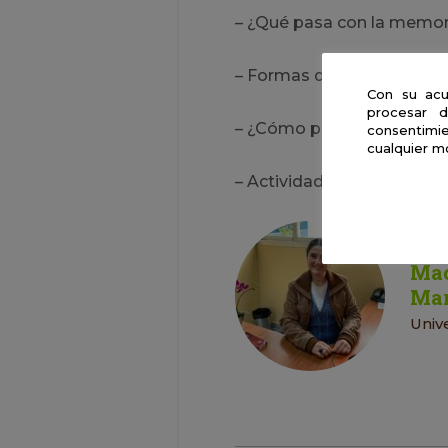
– ¿Qué pasa con la memor
– Formas de actuar ante l
Con su acu
procesar d
– ¿Cómo podemos apoyar a
consentimie
cualquier m
– Actividades para la esti
Mac
Mar
Univ