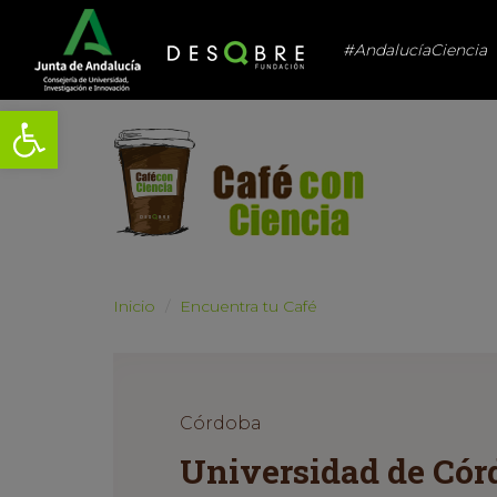
#AndalucíaCiencia
Abrir barra de herramientas
Inicio
Encuentra tu Café
Córdoba
Universidad de Córd