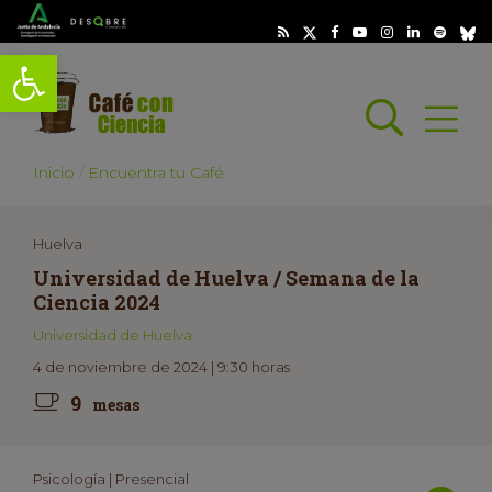
Abrir barra de herramientas
Busc
Abrir
scar
Inicio
Encuentra tu Café
Huelva
Universidad de Huelva / Semana de la
Ciencia 2024
Universidad de Huelva
4 de noviembre de 2024 | 9:30 horas
9
mesas
Psicología | Presencial