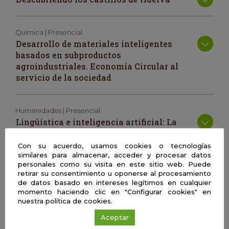
Química | Presencial
Desarrollo de materiales inteligentes
basados en subproductos
agroindustriales. Economía Circular al
servicio de la sociedad
Humanidades | Presencial
Lingüística e inteligencia artificial: La
ingeniería del lenguaje
Con su acuerdo, usamos cookies o tecnologías
similares para almacenar, acceder y procesar datos
personales como su visita en este sitio web. Puede
Física | Presencial
retirar su consentimiento u oponerse al procesamiento
Simulación molecular
de datos basado en intereses legítimos en cualquier
momento haciendo clic en "Configurar cookies" en
nuestra política de cookies.
Psicología | Presencial
Aceptar
¿Por qué algunos chicos y chicas ejercen