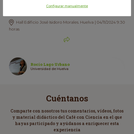
violencia en su familia? ¿Cómo
Configurar manualmente
trabajarlo desde la psicología?
Hall Edificio José Isidoro Morales. Huelva | 04/11/2024 9:30
horas
Rocío Lago Urbano
Universidad de Huelva
Cuéntanos
Comparte con nosotros tus comentarios, vídeos, fotos
y material didáctico del Café con Ciencia en el que
hayas participado y ayúdanos a enriquecer esta
experiencia