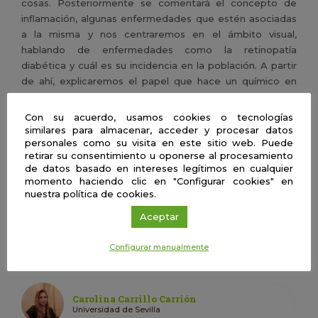
cosas. Posteriormente se comentará el concepto de
inflamación, algunas enfermedades que estén asociadas
a la misma y nos centraremos en el ámbito visual,
hablando de enfermedades como la retinopatía
diabética y cuál es su incidencia en la población. A partir
de ahí, explicaremos el papel que hace un químico en
este contexto, aportando algunos ejemplos de
compuestos preparados en nuestro laboratorio como
Con su acuerdo, usamos cookies o tecnologías
elementos iniciales para el desarrollo de nuevos
similares para almacenar, acceder y procesar datos
personales como su visita en este sitio web. Puede
tratamientos frente a esta enfermedad.
retirar su consentimiento u oponerse al procesamiento
de datos basado en intereses legítimos en cualquier
momento haciendo clic en "Configurar cookies" en
Rocío Rodríguez Marín
nuestra política de cookies.
Universidad de Sevilla
Aceptar
Elena M. Sánchez Fernández
Configurar manualmente
Universidad de Sevilla
Carolina Carrillo Carrión
Universidad de Sevilla