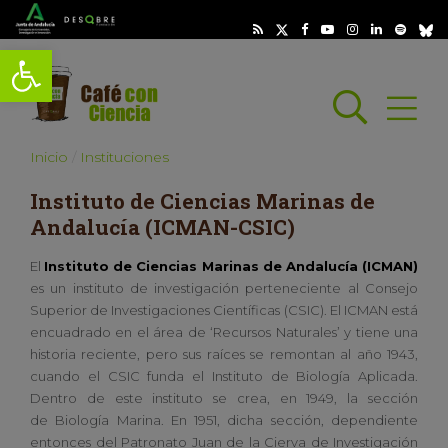
Abrir barra de herramientas
Busc
Abrir
scar
Inicio
Instituciones
Instituto de Ciencias Marinas de
Andalucía (ICMAN-CSIC)
El
Instituto de Ciencias Marinas de Andalucía (ICMAN)
es un instituto de investigación perteneciente al Consejo
Superior de Investigaciones Científicas (CSIC). El ICMAN está
encuadrado en el área de ‘Recursos Naturales’ y tiene una
historia reciente, pero sus raíces se remontan al año 1943,
cuando el CSIC funda el Instituto de Biología Aplicada.
Dentro de este instituto se crea, en 1949, la sección
de Biología Marina. En 1951, dicha sección, dependiente
entonces del Patronato Juan de la Cierva de Investigación