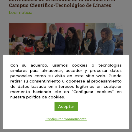
Campus Científico-Tecnológico de Linares
Leer noticia
Con su acuerdo, usamos cookies o tecnologías
similares para almacenar, acceder y procesar datos
personales como su visita en este sitio web. Puede
retirar su consentimiento u oponerse al procesamiento
de datos basado en intereses legítimos en cualquier
momento haciendo clic en "Configurar cookies" en
Jaén
|
03 Nov 2025
nuestra política de cookies.
Divulgación
Aceptar
La Universidad de Jaén inaugura la Semana de
la Ciencia con ‘Café con Ciencia’: “No solo se
Configurar manualmente
trata de hacer ciencia, sino de hacer
conciencia”