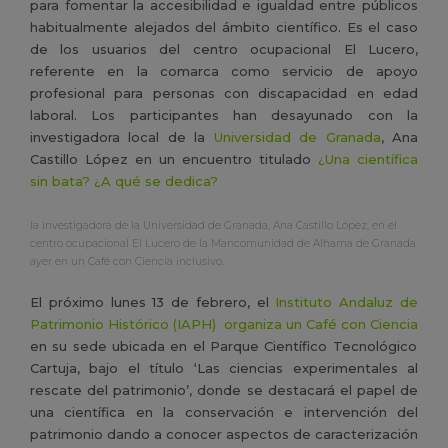
para fomentar la accesibilidad e igualdad entre públicos
habitualmente alejados del ámbito científico. Es el caso
de los usuarios del centro ocupacional El Lucero,
referente en la comarca como servicio de apoyo
profesional para personas con discapacidad en edad
laboral. Los participantes han desayunado con la
investigadora local de la
Universidad de Granada
, Ana
Castillo López en un encuentro titulado
¿Una científica
sin bata? ¿A qué se dedica?
la investigadora de la Universidad de Granada, Ana Castillo López, en el
centro ocupacional El Lucero de la Mancomunidad de Alhama de Granada
ayer en un Café con Ciencia inclusivo.
El próximo lunes 13 de febrero,
el
Instituto Andaluz de
Patrimonio Histórico (IAPH) organiza un Café con Ciencia
en su sede ubicada en el Parque Científico Tecnológico
Cartuja, bajo el título ‘Las ciencias experimentales al
rescate del patrimonio’, donde se destacará el papel de
una científica en la conservación e intervención del
patrimonio dando a conocer aspectos de caracterización