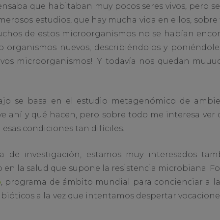
ensaba que habitaban muy pocos seres vivos, pero se
umerosos estudios, que hay mucha vida en ellos, sobre
uchos de estos microorganismos no se habían encont
o organismos nuevos, describiéndolos y poniéndol
evos microorganismos! ¡Y todavía nos quedan muuuc
ajo se basa en el estudio metagenómico de ambie
ve ahí y qué hacen, pero sobre todo me interesa ver
esas condiciones tan difíciles.
a de investigación, estamos muy interesados tam
o en la salud que supone la resistencia microbiana. 
o
, programa de ámbito mundial para concienciar a l
tibióticos a la vez que intentamos despertar vocacione