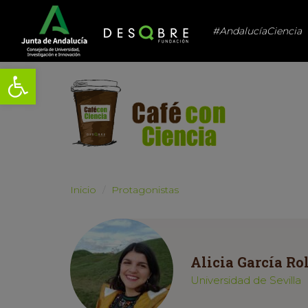
#AndalucíaCiencia
Abrir barra de herramientas
Inicio
Protagonistas
Alicia García Ro
Universidad de Sevilla