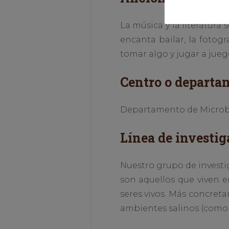
La música y la literatur
encanta bailar, la fotog
tomar algo y jugar a jueg
Centro o departa
Departamento de Microbiol
Línea de investig
Nuestro grupo de investi
son aquellos que viven e
seres vivos. Más concret
ambientes salinos (como s