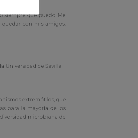
leo siempre que puedo. Me
ho quedar con mis amigos,
a Universidad de Sevilla
anismos extremófilos, que
as para la mayoría de los
odiversidad microbiana de