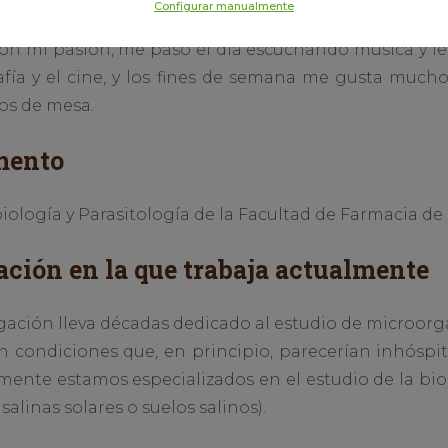
Configurar manualmente
a son mi pasión, me paso el día escuchando música y 
rafía y el cine, y los fines de semana me gusta muc
os de mesa.
mento
ogía y Parasitología de la Facultad de Farmacia de l
ación en la que trabaja actualmente
gación lleva décadas dedicado al estudio de microorg
n condiciones que, en principio, parecerían inhóspit
amente estamos especializados en el estudio de la bi
alinas solares o suelos salinos).